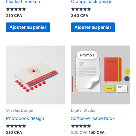
Leafleat mockup
Orange pack design
Note
Note
210
CFA
340
CFA
5.00
5.00
sur 5
sur 5
Ajouter au panier
Ajouter au panier
Le
Le
prix
prix
Promo !
initial
actuel
était :
est :
220 CFA.
150 CFA.
Graphic Design
Digital Studio
Photobook design
Softcover paperbook
Note
Note
210
CFA
220
CFA
150
CFA
5.00
5.00