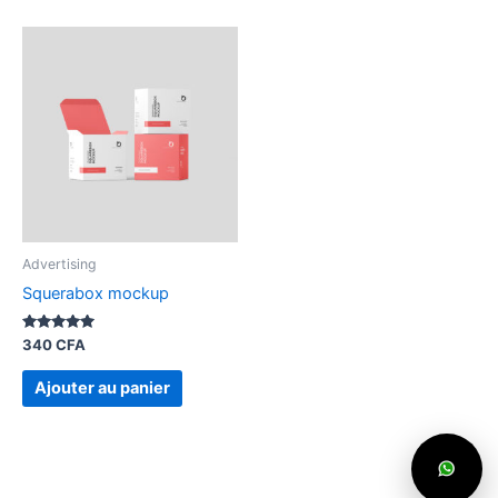
Advertising
Squerabox mockup
Note
340
CFA
5.00
sur 5
Ajouter au panier