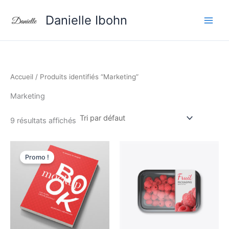
Aller
Danielle Ibohn
au
contenu
Accueil
/ Produits identifiés “Marketing”
Marketing
9 résultats affichés
Le
Le
prix
prix
Promo !
initial
actuel
était :
est :
220 CFA.
150 CFA.