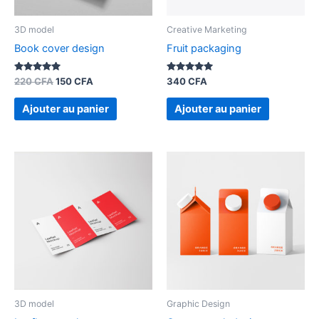
3D model
Creative Marketing
Book cover design
Fruit packaging
Note
Note
220
CFA
150
CFA
340
CFA
5.00
5.00
sur 5
sur 5
Ajouter au panier
Ajouter au panier
3D model
Graphic Design