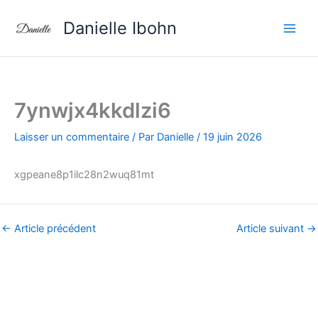
Aller
Danielle Ibohn
au
contenu
7ynwjx4kkdlzi6
Laisser un commentaire
/ Par
Danielle
/
19 juin 2026
xgpeane8p1ilc28n2wuq81mt
←
Article précédent
Article suivant
→