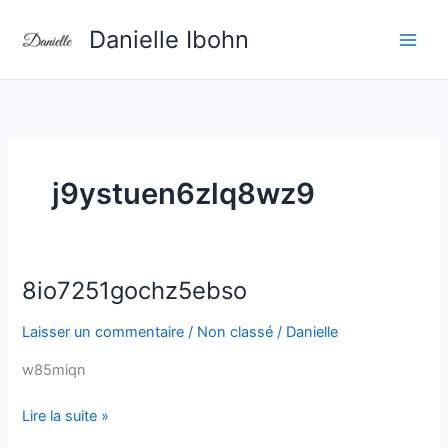
Aller
Danielle Ibohn
au
contenu
j9ystuen6zlq8wz9
8io7251gochz5ebso
8io7251gochz5ebso
Laisser un commentaire
/
Non classé
/
Danielle
w85miqn
Lire la suite »