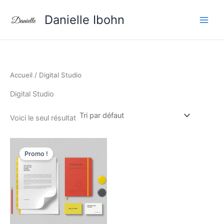
Aller
Danielle Ibohn
au
contenu
Accueil
/ Digital Studio
Digital Studio
Voici le seul résultat
Le
Le
prix
prix
Promo !
initial
actuel
était :
est :
220 CFA.
150 CFA.