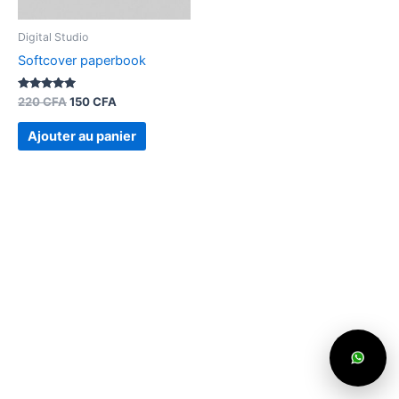
Digital Studio
Softcover paperbook
Note
220
CFA
150
CFA
5.00
sur 5
Ajouter au panier